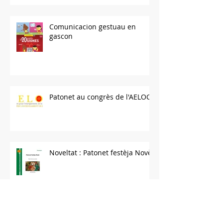
Comunicacion gestuau en
gascon
Patonet au congrès de l'AELOC
Noveltat : Patonet festèja Novè
La vida de Patonet a la grépia