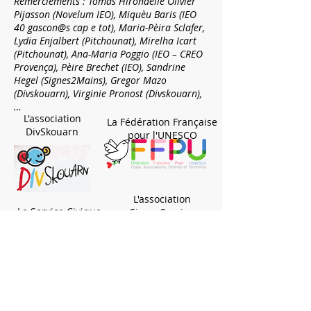
Remerciements : Tomàs Hirondelle Olivièr
Pijasson (Novelum IEO), Miquèu Baris (IEO
40 gascon@s cap e tot), Maria-Pèira Sclafer,
Lydia Enjalbert (Pitchounat), Mirelha Icart
(Pitchounat), Ana-Maria Poggio (IEO – CREO
Provença), Pèire Brechet (IEO), Sandrine
Hegel (Signes2Mains), Gregor Mazo
(Divskouarn), Virginie Pronost (Divskouarn),
…
L'association
La Fédération Française
DivSkouarn
pour l'UNESCO
L'association
Le Service Civique
Signes2mains
Institut d'Études Occitanes
11 rue Malcousinat