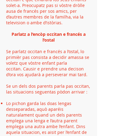
solet-a. Preocupatz pas si vòstre dròlle
ausa de francés per sos amics, per
d’autres membres de la familha, via la
television o ambe d’istòrias.
Parlatz a l’encòp occitan e francés a
l’ostal
Se parlatz occitan e francés a l’ostal, lo
primièr pas consista a decidir amassa se
voletz que vòstre enfant parla
occitan. Causir e prendre una decison
d’ora vos ajudarà a perseverar mai tard.
Se un dels dos parents parla pas occitan,
las situacions seguentas pòdon arrivar :
Lo pichon garda las doas lengas
desseparadas, aquò aparéis
naturalament quand un dels parents
emplega una lenga e l’autra parent
emplega una autra ambe l’enfant. Dins
aquela situacion, es aisit per l’enfant de