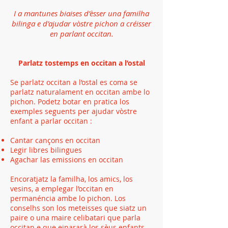
I a mantunes biaises d’èsser una familha
bilinga e d’ajudar vòstre pichon a créisser
en parlant occitan.
Parlatz tostemps en occitan a l’ostal
Se parlatz occitan a l’ostal es coma se
parlatz naturalament en occitan ambe lo
pichon. Podetz botar en pratica los
exemples seguents per ajudar vòstre
enfant a parlar occitan :
Cantar cançons en occitan
Legir libres bilingues
Agachar las emissions en occitan
Encoratjatz la familha, los amics, los
vesins, a emplegar l’occitan en
permanéncia ambe lo pichon. Los
conselhs son los meteisses que siatz un
paire o una maire celibatari que parla
occitan e que einararà los sèus enfants