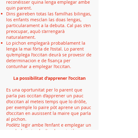
reconéisser quina lenga emplegar ambe
quin parent.
Dins gaireben totas las familhas bilingas,
los enfants mesclan las doas lengas,
particularament a la debuta. Cal pas s’en
preocupar, aquò s’arrengarà
naturalament.
Lo pichon emplegarà probablament la
lenga la mai fòrta de l’ostal. Lo parent
qu’emplega l’occitan deurà se provesir de
determinacion e de fisança per
contunhar a emplegar l’occitan.
La possibilitat d’apprener l’occitan
Es una oportunitat per lo parent que
parla pas occitan d’apprener un pauc
d’occitan al meteis temps que lo dròlle,
per exemple lo paire pòt aprene un pauc
d’occitan en ausissent la maire que parla
al pichon.
Podètz legir ambe l’enfant e emplegar un
vocabulari simple dins las primièras
annadas. En legissen d’istòrias simplas,