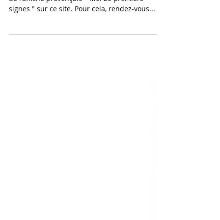
signes en provençal
Il est maintenant possible d'écouter les signes
de l'affiche provençale " Mei 20 premiers
signes " sur ce site. Pour cela, rendez-vous...