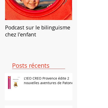
Podcast sur le bilinguisme
Campagne 201
chez l'enfant
bilinguisme p
Posts récents
L'IEO CREO Provence édite 2
nouvelles aventures de Patonet